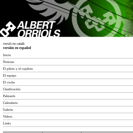
versió en català
versión en español
Inicio
Noticias
El piloto y el copiloto
El equipo
El coche
Clasificación
Palmarés
Calendario
Galería
Videos
Links