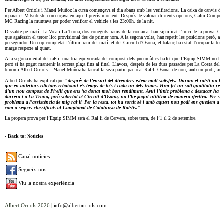
Per Albert Orriols i Manel Muñoz la cursa començava el dia abans amb les verificacions. La caixa de canvis del
reparar el Mitsubishi començava en aquell precís moment. Després de valorar diferents opcions, Calm Competi
MC Racing la muntava per poder verificar el vehicle a les 23:00h. de la nit.
Dissabte pel matí, La Vola i La Trona, dos coneguts trams de la comarca, han significat l’inici de la prova. O
que agafessin el tercer lloc provisional des de primer hora. A la segona volta, han repetit les posicions però
perseguidor. Un cop completat l’últim tram del matí, el del Circuit d’Osona, el balanç ha estat d’ocupar la t
marge respecte al quart.
A la segona meitat del ral·li, una tria equivocada del compost dels pneumàtics ha fet que l’Equip SIMM no hag
però sí ha pogut mantenir la tercera plaça fins al final. Llavors, després de les dues passades per La Costa de
binomi Albert Orriols – Manel Muñoz ha tancat la seva participació al Ral·li Osona, de nou, amb un podi; aq
Albert Orriols ha explicat que
"després de l’ensurt del divendres estem molt satisfets. Durant el ral·li 
que en anteriors edicions rebaixant els temps de tots i cada un dels trams. Hem fet un salt qualitatiu res
d’un nou compost de Pirelli que ens ha donat molt bon rendiment. Avui l’únic problema a destacar ha sig
darrera i a La Trona, però sobretot al Circuit d’Osona, no l’he pogut utilitzar de manera efectiva. Per
problema a l’assistència de mig ral·li. Per la resta, tot ha sortit bé i amb aquest nou podi ens quedem 
com a segons classificats al Campionat de Catalunya de Ral·lis."
La propera prova per l’Equip SIMM serà el Ral·li de Cervera, sobre terra, de l’1 al 2 de setembre.
- Back to: Notícies
Canal notícies
Segueix-nos
Viu la nostra experiència
Albert Orriols 2026 |
info@albertorriols.com