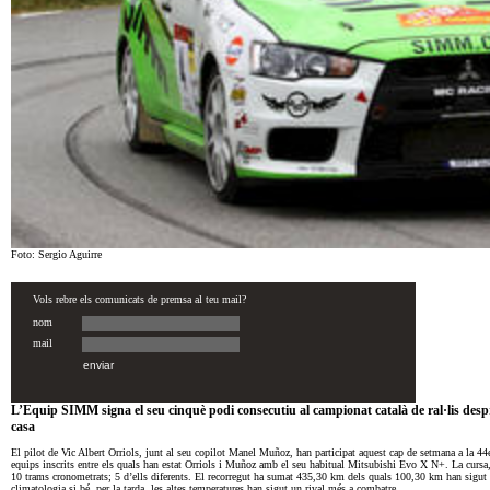
Foto: Sergio Aguirre
L’Equip SIMM signa el seu cinquè podi consecutiu al campionat català de ral·lis despr
casa
El pilot de Vic Albert Orriols, junt al seu copilot Manel Muñoz, han participat aquest cap de setmana a la 4
equips inscrits entre els quals han estat Orriols i Muñoz amb el seu habitual Mitsubishi Evo X N+. La cursa,
10 trams cronometrats; 5 d’ells diferents. El recorregut ha sumat 435,30 km dels quals 100,30 km han sigut d
climatologia si bé, per la tarda, les altes temperatures han sigut un rival més a combatre.