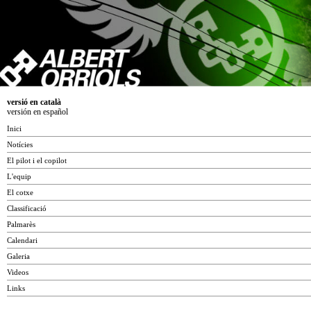
versió en català
versión en español
Inici
Notícies
El pilot i el copilot
L'equip
El cotxe
Classificació
Palmarès
Calendari
Galeria
Videos
Links