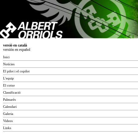
versió en català
versión en español
Inici
Notícies
El pilot i el copilot
L'equip
El cotxe
Classificació
Palmarès
Calendari
Galeria
Videos
Links