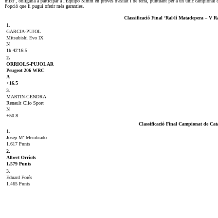
mixt’, obligaria a participar a l'Equipo Simm en proves d'asfalt i de terra, puntuant per a un únic campionat c
l'opció que li pugui oferir més garanties.
Classificació Final ‘Ral·li Matadepera – V Ra
1.
GARCIA-PUJOL
Mitsubishi Evo IX
N
1h 42'16.5
2.
ORRIOLS-PUJOLAR
Peugeot 206 WRC
A
+16.5
3.
MARTIN-CENDRA
Renault Clio Sport
N
+50.8
Classificació Final Campionat de Ca
1.
Josep Mª Membrado
1.617 Punts
2.
Albert Orriols
1.579 Punts
3.
Eduard Forés
1.465 Punts