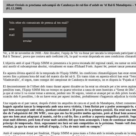
Albert Orriols es proclama subcampió de Catalunya de ral·lies d'asfalt en ‘el Ral·li Matadepera – V
(01.12.2008)
Vic, a 30 de novembre de 2008.- Ahir dissabte, l'equip de Vic va donar per tancada la temporada participant en 
Ral·li Terrassa’, prova que contava amb coeficient (4), la qual va estar disputada en unes condicions climato
L'objectiu amb el qual l'Equip SIMM es presentava a la prova rescatada del regional català, era sumar un mín
així assolir el subcampionat absolut, virtualment en mans d'Eduard Forés. Aquest fet, permet tancar premat
En aquesta última aparició de la temporada de l'Equip SIMM, les condicions climatològiques han estat extre
secrets fins a primera hora del matí del mateix dia del ral·li. Els trams triats en aquesta edició han estat “Ser
Viladecavalls’, el segon, tram conegut del campionat de Catalunya de muntanya, on es disputa la ‘Pujada al S
El desconeixement de l'Albert dels trams durant aquest dissabte no ha estat un obstacle per a les seves aspiracion
penúltim tram, l'Equip SIMM feia un trompo en quarta velocitat a causa de unes humitats a “Serrat de Déu”,
ja que al cotxe li va costar tornar a arrencar, perdent uns 36 segons, veient-se avançat per un dels pilots loca
scratchs dels 6 possibles, i de no haver estat per aquest incident, probablement s'haguessin adjudicat la victòr
Una vegada en el parc tancat, després d'obrir les ampolles de cava en el podi de Matadepera, Albert comentav
hagués agradat tancar la temporada amb una nova victòria, i hem lluitat per a poder aconseguir-lo, e
que hem aconseguit amb esforç, quedant solament a 38 punts de la primera posició. Ha estat una temp
des de l'adquisició del 206 WRC, cosa que ens ha fet perdre moltes opcions, però al final hem aconsegu
que ens hem anat adaptant al mateix, ral·lie a ral·lie, fins a arribar a aquesta magnífica posició. Se
estat molt diferent, però hem d'estar molt satisfets del que hem aconseguit, i hem de continuar mirant
principi de temporada. Això, segurament ens farà ser més competitius en la pròxima. Només vull donar 
resultat, ja que ha estat un treball d'equip, i s'ha de tenir molt en compte.”
Amb el campionat donat per finalitzat, l'Equip SIMM es posa mans a l'obra amb la mirada posada en la tempo