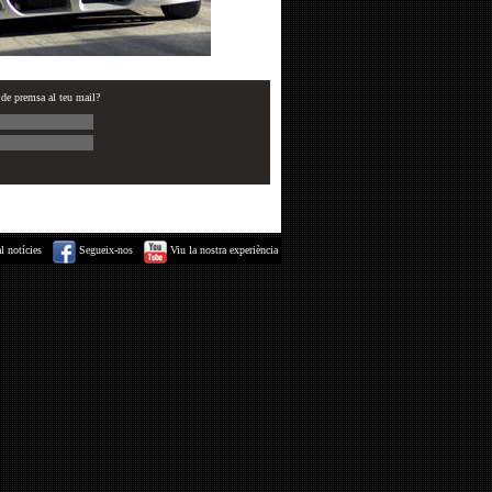
 notícies
Segueix-nos
Viu la nostra experiència