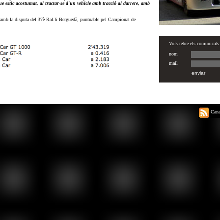
ue estic acostumat, al tractar-se d'un vehicle amb tracció al darrere, amb
 amb la disputa del 37è Ral.li Berguedà, puntuable pel Campionat de
Canal