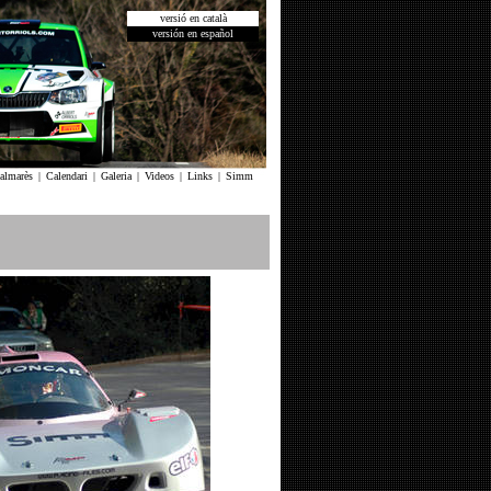
versió en català
versión en español
almarès
|
Calendari
|
Galeria
|
Videos
|
Links
|
Simm