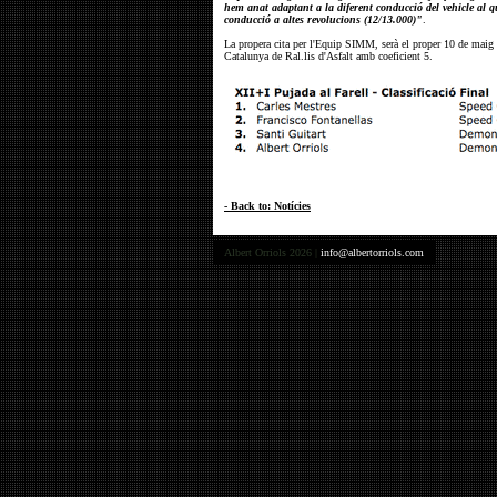
hem anat adaptant a la diferent conducció del vehicle al q
conducció a altes revolucions (12/13.000)"
.
La propera cita per l'Equip SIMM, serà el proper 10 de maig
Catalunya de Ral.lis d'Asfalt amb coeficient 5.
- Back to: Notícies
Albert Orriols 2026 |
info@albertorriols.com