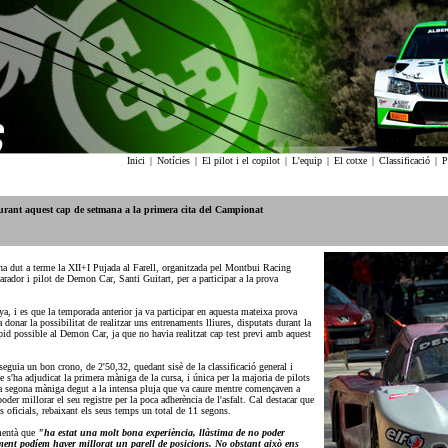
Inici
|
Notícies
|
El pilot i el copilot
|
L'equip
|
El cotxe
|
Classificació
|
P
urant aquest cap de setmana a la primera cita del Campionat
a dut a terme la XII+I Pujada al Farell, organitzada pel Montbui Racing
rador i pilot de Demon Car, Santi Guitart, per a participar a la prova
ya, i es que la temporada anterior ja va participar en aquesta mateixa prova
ar la possibilitat de realitzar uns entrenaments lliures, disputats durant la
ràpid possible al Demon Car, ja que no havia realitzat cap test previ amb aquest
eguia un bon crono, de 2'50,32, quedant sisè de la classificació general i
s'ha adjudicat la primera màniga de la cursa, i única per la majoria de pilots
la segona màniga degut a la intensa pluja que va caure mentre començaven a
oder millorar el seu registre per la poca adherència de l'asfalt. Cal destacar que
ts oficials, rebaixant els seus temps un total de 11 segons.
omentà que
"ha estat una molt bona experiència, llàstima de no poder
ment podíem haver millorat un parell de posicions. No obstant això ens