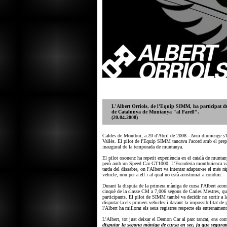
L'Albert Orriols, de l'Equip SIMM, ha participat d
de Catalunya de Muntanya "al Farell".
(20.04.2008)
Caldes de Montbui, a 20 d'Abril de 2008.- Avui diumenge s'h
Vallès. El pilot de l'Equip SIMM tancava l'acord amb el prepa
inaugural de la temporada de muntanya.
El pilot osonenc ha repetit experiència en el català de muntan
però amb un Speed Car GT1000. L'Escuderia montbuienca va don
tarda del dissabte, on l'Albert va intentar adaptar-se el més 
vehicle, nou per a ell i al qual no està acostumat a conduir.
Durant la disputa de la primera màniga de cursa l'Albert acons
cinquè de la classe CM a 7,006 segons de Carles Mestres, que 
participants. El pilot de SIMM també va decidir no sortir a 
disputar-la els primers vehicles i davant la impossibilitat de p
l'Albert ha millorat els seus registres respecte els entrenamen
L'Albert, tot just deixar el Demon Car al parc tancat, ens c
disputar la segona màniga de cursa en sec, ja que segura