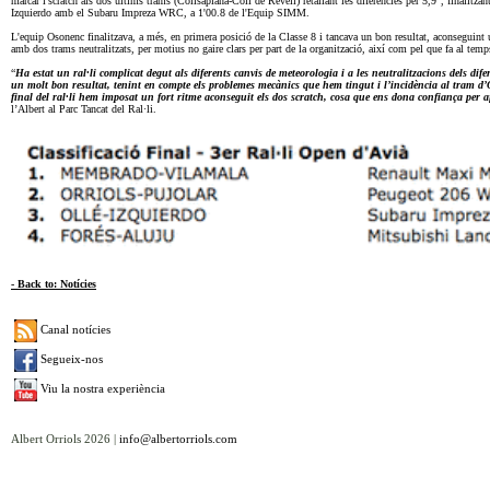
marcar l'scratch als dos últims trams (Collsaplana-Coll de Revell) retallant les diferències per 5,9", finali
Izquierdo amb el Subaru Impreza WRC, a 1'00.8 de l'Equip SIMM.
L'equip Osonenc finalitzava, a més, en primera posició de la Classe 8 i tancava un bon resultat, aconseguint
amb dos trams neutralitzats, per motius no gaire clars per part de la organització, així com pel que fa al temp
“
Ha estat un ral·li complicat degut als diferents canvis de meteorologia i a les neutralitzacions dels dif
un molt bon resultat, tenint en compte els problemes mecànics que hem tingut i l’incidència al tram d’Os
final del ral·li hem imposat un fort ritme aconseguit els dos scratch, cosa que ens dona confiança per afr
l’Albert al Parc Tancat del Ral·li.
- Back to: Notícies
Canal notícies
Segueix-nos
Viu la nostra experiència
Albert Orriols 2026 |
info@albertorriols.com