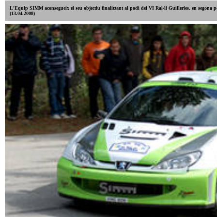
L'Equip SIMM aconsegueix el seu objectiu finalitzant al podi del VI Ral·li Guilleries, en segona po
(13.04.2008)