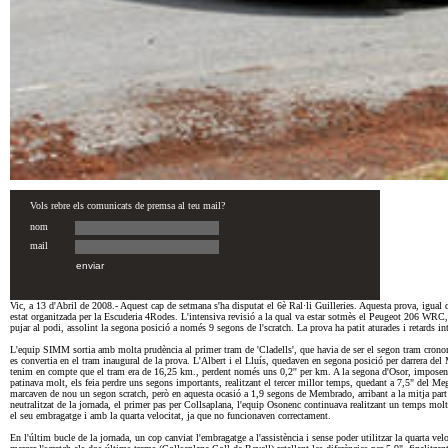
Vic, a 13 d'Abril de 2008.- Aquest cap de setmana s'ha disputat el 6è Ral·li Guilleries. Aquesta prova, igual q
estat organitzada per la Escuderia 4Rodes. L'intensiva revisió a la qual va estar sotmès el Peugeot 206 WRC, a
pujar al podi, assolint la segona posició a només 9 segons de l'scratch. La prova ha patit aturades i retards i
L'equip SIMM sortia amb molta prudència al primer tram de 'Cladells', que havia de ser el segon tram cronome
es convertia en el tram inaugural de la prova. L'Albert i el Lluís, quedaven en segona posició per darrera d
tenim en compte que el tram era de 16,25 km., perdent només uns 0,2'' per km. A la segona d'Osor, imposen 
patinava molt, els feia perdre uns segons importants, realitzant el tercer millor temps, quedant a 7,5" del Me
marcaven de nou un segon scratch, però en aquesta ocasió a 1,9 segons de Membrado, arribant a la mitja part 
neutralitzat de la jornada, el primer pas per Collsaplana, l'equip Osonenc continuava realitzant un temps mo
el seu embragatge i amb la quarta velocitat, ja que no funcionaven correctament.
En l'últim bucle de la jornada, un cop canviat l'embragatge a l'assistència i sense poder utilitzar la quarta velo