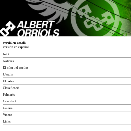
versió en català
versión en español
Inici
Notícies
El pilot i el copilot
L'equip
El cotxe
Classificació
Palmarès
Calendari
Galeria
Videos
Links