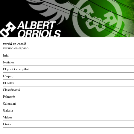
versió en català
versión en español
Inici
Notícies
El pilot i el copilot
L'equip
El cotxe
Classificació
Palmarès
Calendari
Galeria
Videos
Links