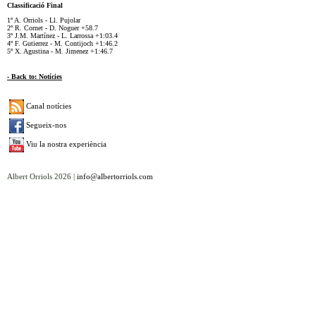
Classificació Final
1º A. Orriols - Ll. Pujolar
2º R. Cornet - D. Noguer +58.7
3º J.M. Martínez - L. Larrossa +1:03.4
4º F. Gutierrez - M. Contijoch +1:46.2
5º X. Agustina - M. Jimenez +1:46.7
- Back to: Notícies
Canal notícies
Segueix-nos
Viu la nostra experiència
Albert Orriols 2026 |
info@albertorriols.com