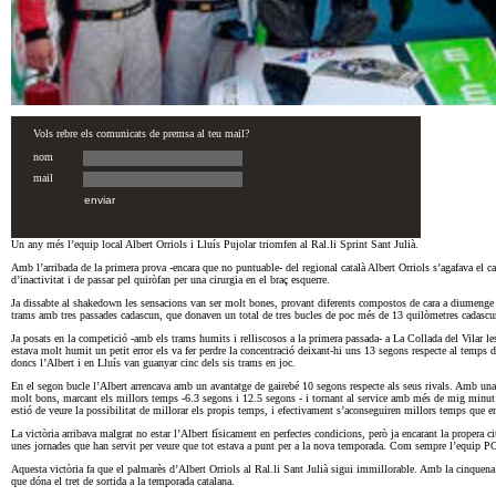
Un any més l’equip local Albert Orriols i Lluís Pujolar triomfen al Ral.li Sprint Sant Julià.
Amb l’arribada de la primera prova -encara que no puntuable- del regional català Albert Orriols s’agafava el
d’inactivitat i de passar pel quiròfan per una cirurgia en el braç esquerre.
Ja dissabte al shakedown les sensacions van ser molt bones, provant diferents compostos de cara a diumenge
trams amb tres passades cadascun, que donaven un total de tres bucles de poc més de 13 quilòmetres cadascu
Ja posats en la competició -amb els trams humits i relliscosos a la primera passada- a La Collada del Vilar l
estava molt humit un petit error els va fer perdre la concentració deixant-hi uns 13 segons respecte al temps de
doncs l’Albert i en Lluís van guanyar cinc dels sis trams en joc.
En el segon bucle l’Albert arrencava amb un avantatge de gairebé 10 segons respecte als seus rivals. Amb u
molt bons, marcant els millors temps -6.3 segons i 12.5 segons - i tornant al service amb més de mig minut d
estió de veure la possibilitat de millorar els propis temps, i efectivament s’aconseguiren millors temps que 
La victòria arribava malgrat no estar l’Albert físicament en perfectes condicions, però ja encarant la propera ci
unes jornades que han servit per veure que tot estava a punt per a la nova temporada. Com sempre l’equip PC
Aquesta victòria fa que el palmarès d’Albert Orriols al Ral.li Sant Julià sigui immillorable. Amb la cinquena
que dóna el tret de sortida a la temporada catalana.