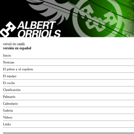
versió en català
versión en español
Inicio
Noticias
El piloto y el copiloto
El equipo
El coche
Clasificación
Palmarés
Calendario
Galería
Videos
Links