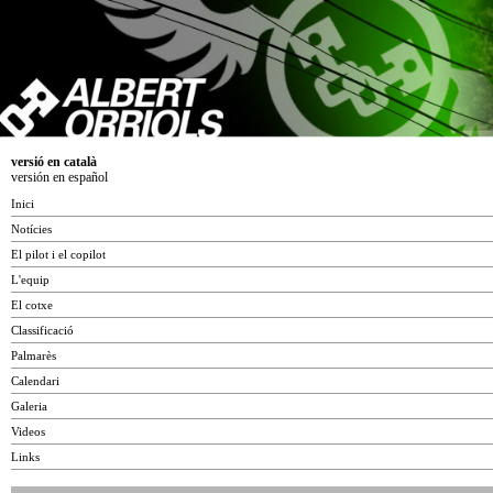
versió en català
versión en español
Inici
Notícies
El pilot i el copilot
L'equip
El cotxe
Classificació
Palmarès
Calendari
Galeria
Videos
Links